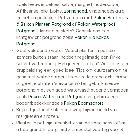
zoals leeuwenbekjes, salvia, margriet, ridderspoor,
Afrikaanse lelie, lupine,
zonnehoed
, vingerhoedskruid
en het purperklokje. Pot ze op in met
Pokon Bio Terras
& Balkon Planten Potgrond
of
Pokon Waterproof
Potgrond
. Hanging baskets? Gebruik dan een
lichtgewicht potgrond zoals
Pokon Bio Kokos
Potgrond
.
Geef voldoende water. Vooral planten in pot die
zomers buiten staan, hebben regelmatig een flinke
scheut water nodig. Heb je veel potten? Wellicht is een
druppelslang een goed idee. Tips om duurzaam om te
gaan met water: sproei alleen als de grond echt droog
is, geef je planten ‘s avonds water, gebruik nieuwe
potgrond met een goed watervasthoudend vermogen
zoals
Pokon Waterproof Potgrond
en gebruik een
bodembedekker zoals
Pokon Boomschors
.
Knip uitgebloeide bloemen weg, bijvoorbeeld van
margrieten en rozen.
Planten in pot zijn afhankelijk van de voedingsstoffen
uit de grond. In potgrond zit meestal voeding voor 3