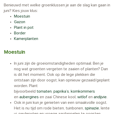
Benieuwd met welke groenklussen je aan de slag kan gaan in
juni? Kies jouw klus:
Moestuin
Gazon
Plant in pot
Border
Kamerplanten
Moestuin
In juni zijn de groeiomstandigheden optimaal. Ben je
nog wat groenten vergeten te zaaien of planten? Dan
is dit het moment. Ook op de lege plekken die
ontstaan zijn door oogst, kan opnieuw gezaaid/geplant
worden. Plant
bijvoorbeeld
tomaten
,
paprika’s
,
komkommers
en
aubergines
en zaai Chinese kool,
witlof
en
andijvie
.
Ook in juni kun je genieten van een smaakvolle oogst.
Het is nu tijd om rode bieten, tuinbonen,
spinazie
, lente
ui, peulerwten en vroege aardappelen te oogsten.