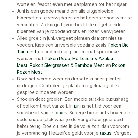
wortelen. Wacht even met aanplanten tot het najaar.
Juni is een goede maand om alle uitgebloeide
bloemetjes te verwijderen en het eerste snoeiwerk te
verrichten. Zo kun je bijvoorbeeld de uitgebloeide
bloemen van je rododendrons en rozen verwijderen.
Alles groeit in juni, vergeet planten daarom niet te
voeden. Kies een universele voeding zoals
Pokon Bio
Tuinmest
en ondersteun planten met specifieke
wensen met
Pokon Rodo, Hortensia & Azalea
Mest
,
Pokon Siergrassen & Bamboe Mest
en
Pokon
Rozen Mest
.
Door het warme weer en droogte kunnen planten
uitdrogen. Controleer je planten regelmatig of ze
gesproeid moeten worden.
Snoeien doet groeien! Een mooie strakke buxushaag
of bol komt niet vanzelf. In
juni
is het tijd voor een
snoeibeurt van je
buxus
. Snoei je buxus iets boven de
oude snede (plek waar je de vorige keer gesnoeid
hebt) terug. Doe dit niet in de volle zon, dan voorkom
je verbranding. Hetzelfde geldt voor je
taxus
. Vergeet