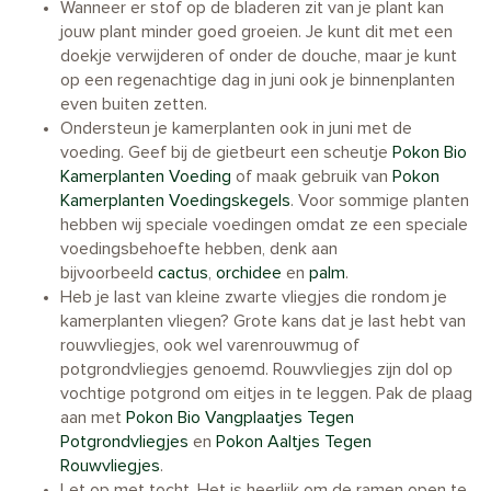
Wanneer er stof op de bladeren zit van je plant kan
jouw plant minder goed groeien. Je kunt dit met een
doekje verwijderen of onder de douche, maar je kunt
op een regenachtige dag in juni ook je binnenplanten
even buiten zetten.
Ondersteun je kamerplanten ook in juni met de
voeding. Geef bij de gietbeurt een scheutje
Pokon Bio
Kamerplanten Voeding
of maak gebruik van
Pokon
Kamerplanten Voedingskegels
. Voor sommige planten
hebben wij speciale voedingen omdat ze een speciale
voedingsbehoefte hebben, denk aan
bijvoorbeeld
cactus
,
orchidee
en
palm
.
Heb je last van kleine zwarte vliegjes die rondom je
kamerplanten vliegen? Grote kans dat je last hebt van
rouwvliegjes, ook wel varenrouwmug of
potgrondvliegjes genoemd. Rouwvliegjes zijn dol op
vochtige potgrond om eitjes in te leggen. Pak de plaag
aan met
Pokon Bio Vangplaatjes Tegen
Potgrondvliegjes
en
Pokon Aaltjes Tegen
Rouwvliegjes
.
Let op met tocht. Het is heerlijk om de ramen open te