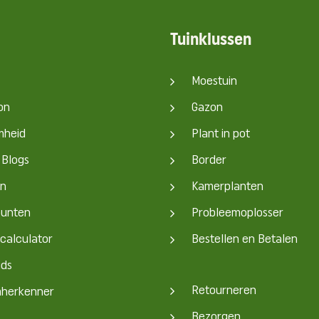
Tuinklussen
Moestuin
on
Gazon
mheid
Plant in pot
 Blogs
Border
en
Kamerplanten
punten
Probleemoplosser
calculator
Bestellen en Betalen
ids
Retourneren
mherkenner
Bezorgen