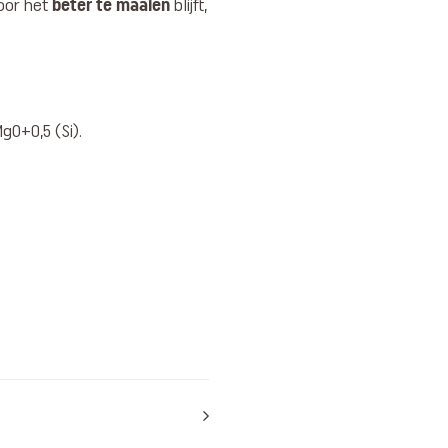
beter te maaien
oor het
blijft,
O+0,5 (Si).