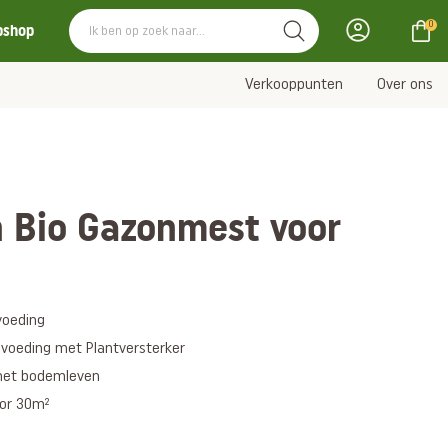
0
bshop
Verkooppunten
Over ons
 Bio Gazonmest voor
voeding
 voeding met Plantversterker
 het bodemleven
oor 30m²