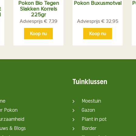
Pokon Bio Tegen
Pokon Buxusmotval
P
t
Slakken Korrels
l
225gr
Adviesprijs € 7,39
Adviesprijs € 32,95
Koop nu
Koop nu
Tuinklussen
me
Moestuin
er Pokon
Gazon
urzaamheid
Plant in pot
uws & Blogs
Border