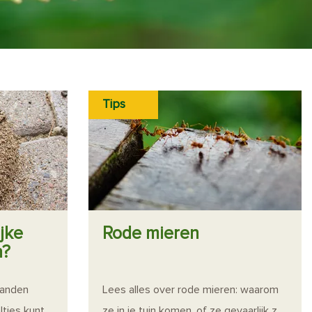
Tips
ijke
Rode mieren
n?
janden
Lees alles over rode mieren: waarom
ltjes kunt
ze in je tuin komen, of ze gevaarlijk z...