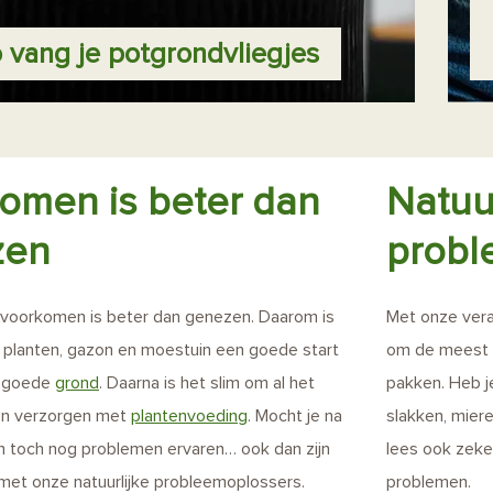
 vang je potgrondvliegjes
omen is beter dan
Natuur
zen
probl
 voorkomen is beter dan genezen. Daarom is
Met onze vera
e planten, gazon en moestuin een goede start
om de meest v
t goede
grond
. Daarna is het slim om al het
pakken. Heb j
ven verzorgen met
plantenvoeding
. Mocht je na
slakken, mier
n toch nog problemen ervaren… ook dan zijn
lees ook zeke
 met onze natuurlijke probleemoplossers.
problemen.