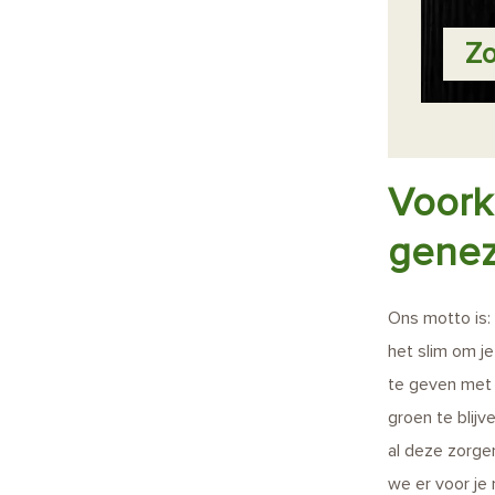
Zo
Voork
gene
Ons motto is:
het slim om j
te geven me
groen te blij
al deze zorge
we er voor je