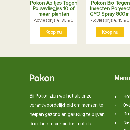
Pokon Aaltjes Tegen
Pokon Bio Tegen
Rouwvliegjes 10 of
Insecten Polysec
meer planten
GYO Spray 800m
Adviesprijs € 30,95
Adviesprijs € 15,95
Koop nu
Koop nu
Menu
Bij Pokon zien we het als onze
Ho
verantwoordelijkheid om mensen te
Ov
Du
helpen gezond en gelukkig te blijven
Nie
door hen te verbinden met de