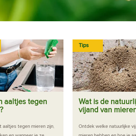
Tips
n aaltjes tegen
Wat is de natuurl
?
vijand van miere
aaltjes tegen mieren zijn,
Ontdek welke natuurlijke vi
ken en wanneer je ze
mieren hebben en hoe je aa