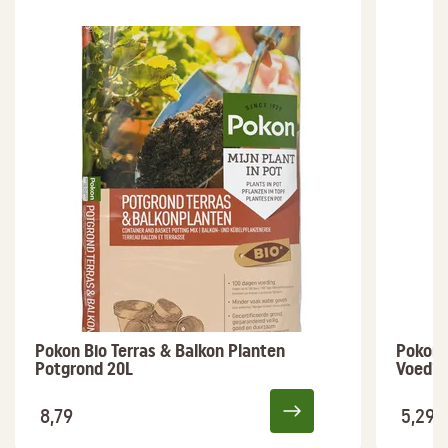
Pokon Bio Terras & Balkon Planten
Pokon 
Potgrond 20L
Voedin
8,79
5,29