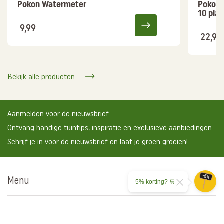
Pokon Watermeter
Pokon 
10 pla
9,99
22,95
Bekijk alle producten
Aanmelden voor de nieuwsbrief
Ontvang handige tuintips, inspiratie en exclusieve aanbiedingen.
Schrijf je in voor de nieuwsbrief en laat je groen groeien!
Menu
-5% korting? 🛒
Tuinklussen