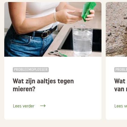
PROBLEEMOPLOSSER
PROBL
Wat zijn aaltjes tegen
Wat 
mieren?
van 
Lees verder
Lees v