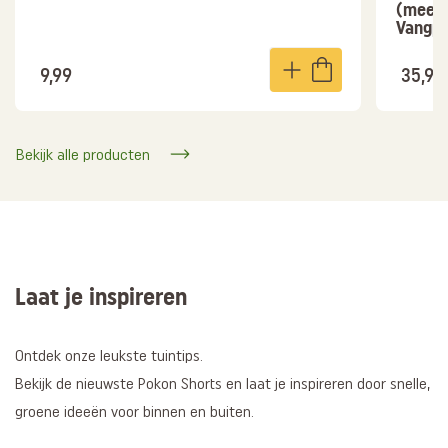
(meer 
Vangpl
9,99
35,95
Bekijk alle producten
Laat je inspireren
Ontdek onze leukste tuintips.
Bekijk de nieuwste Pokon Shorts en laat je inspireren door snelle,
groene ideeën voor binnen en buiten.