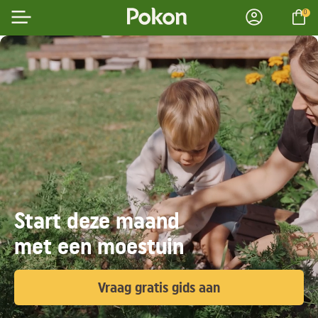
0
Start deze maand
met een moestuin
Vraag gratis gids aan