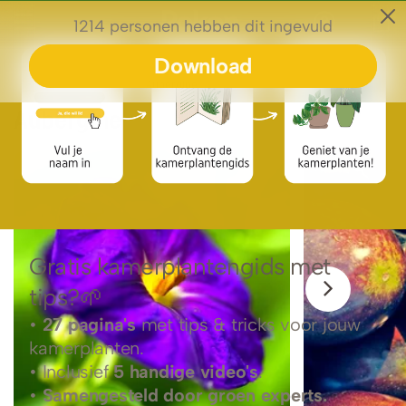
0
Plantengids
Aubergine
Aubergine