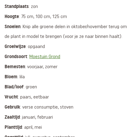
Standplaats
: zon
Hoogte
: 75 cm, 100 cm, 125 cm
Snoeien
: Knip alle groene delen in oktober/november terug om
de plant in model te brengen (voor je ze naar binnen haalt).
Groeiwijze
: opgaand
Grondsoort
:
Moestuin Grond
Bemesten
: voorjaar, zomer
Bloem
: lila
Blad/loof
: groen
Vrucht
: paars, eetbaar
Gebruik
: verse consumptie, stoven
Zaaitijd
: januari, februari
Planttijd
: april, mei