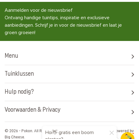
Aanmelden voor de nieuwsbrief
Ontvang handige tuintips, inspiratie en exclusieve
aanbiedingen. Schrijf je in voor de nieuwsbrief en laat je
groen groeien!
Menu
Tuinklussen
Hulp nodig?
Voorwaarden & Privacy
© 2026 - Pokon. All Rights Reserved. Artwork by
Media Artists
Powered by
Hoi👋 gratis een boom
Big Cheese
.