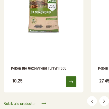
Pokon Bio Gazongrond Turfvrij 30L
Pokon 
10,25
27,4
Bekijk alle producten