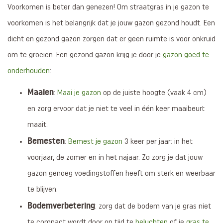
Voorkomen is beter dan genezen! Om straatgras in je gazon te
voorkomen is het belangrijk dat je jouw gazon gezond houdt. Een
dicht en gezond gazon zorgen dat er geen ruimte is voor onkruid
om te groeien. Een gezond gazon krijg je door je
gazon goed te
onderhouden
:
Maaien
:
Maai je gazon
op de juiste hoogte (vaak 4 cm)
en zorg ervoor dat je niet te veel in één keer maaibeurt
maait.
Bemesten
:
Bemest je gazon
3 keer per jaar: in het
voorjaar, de zomer en in het najaar. Zo zorg je dat jouw
gazon genoeg voedingstoffen heeft om sterk en weerbaar
te blijven.
Bodemverbetering
: zorg dat de bodem van je gras niet
te compact wordt door op tijd te
beluchten
of je
gras te