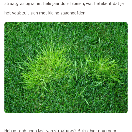
straatgras bijna het hele jaar door bloeien, wat betekent dat je
het vaak zult zien met kleine zaadhoofden.
Heb je toch geen last van straatgras? Bekijk hier nog meer