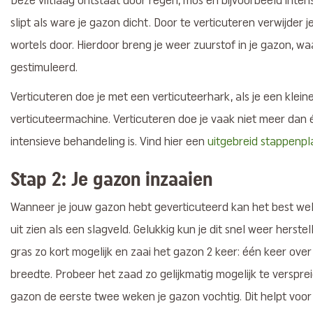
Deze viltlaag ontstaat door regen, mos en bijvoorbeeld intens
slipt als ware je gazon dicht. Door te verticuteren verwijder 
wortels door. Hierdoor breng je weer zuurstof in je gazon, w
gestimuleerd.
Verticuteren doe je met een verticuteerhark, als je een klei
verticuteermachine. Verticuteren doe je vaak niet meer dan 
intensieve behandeling is. Vind hier een
uitgebreid stappenpl
Stap 2: Je gazon inzaaien
Wanneer je jouw gazon hebt geverticuteerd kan het best wel 
uit zien als een slagveld. Gelukkig kun je dit snel weer herst
gras zo kort mogelijk en zaai het gazon 2 keer: één keer ove
breedte. Probeer het zaad zo gelijkmatig mogelijk te verspre
gazon de eerste twee weken je gazon vochtig. Dit helpt voor