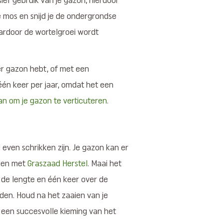
ief gebruik van je gazon, hierdoor
je mos en snijd je de ondergrondse
aardoor de wortelgroei wordt
ner gazon hebt, of met een
één keer per jaar, omdat het een
an om je gazon te verticuteren
.
even schrikken zijn. Je gazon kan er
ellen met
Graszaad Herstel
. Maai het
r de lengte en één keer over de
iden. Houd na het zaaien van je
 een succesvolle kieming van het