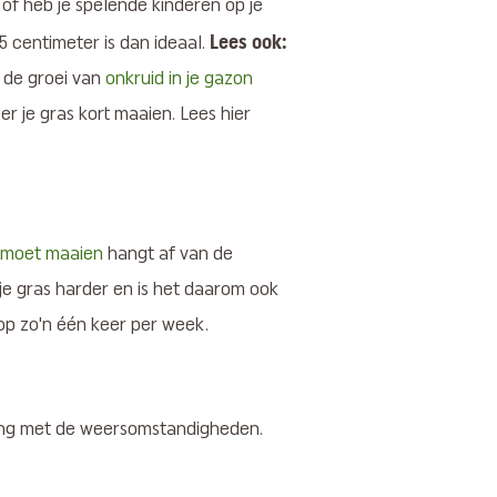
 of heb je spelende kinderen op je
Lees ook:
 centimeter is dan ideaal.
n de groei van
onkruid in je gazon
er je gras kort maaien. Lees hier
s moet maaien
hangt af van de
 je gras harder en is het daarom ook
 op zo'n één keer per week.
ning met de weersomstandigheden.