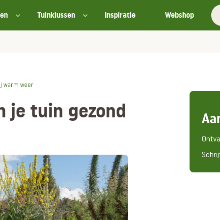
ten
Tuinklussen
Inspiratie
Webshop
bij warm weer
m je tuin gezond
Aa
Ontva
Schrij