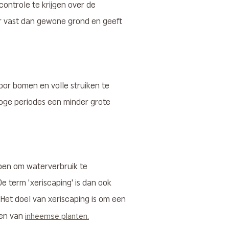
ontrole te krijgen over de
er vast dan gewone grond en geeft
oor bomen en volle struiken te
oge periodes een minder grote
pen om waterverbruik te
e term 'xeriscaping' is dan ook
 Het doel van xeriscaping is om een
ken van
inheemse planten.