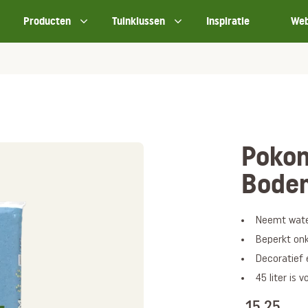
Producten
Tuinklussen
Inspiratie
We
Pokon
Bode
Neemt water
Beperkt onk
Decoratief
45 liter is 
15,25