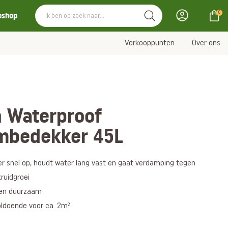
0
bshop
Verkooppunten
Over ons
 Waterproof
mbedekker 45L
 snel op, houdt water lang vast en gaat verdamping tegen
ruidgroei
 en duurzaam
voldoende voor ca. 2m²