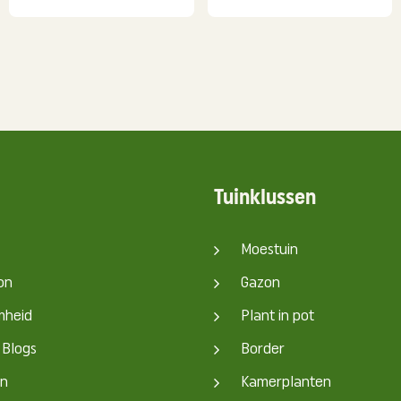
Tuinklussen
Moestuin
on
Gazon
mheid
Plant in pot
 Blogs
Border
en
Kamerplanten