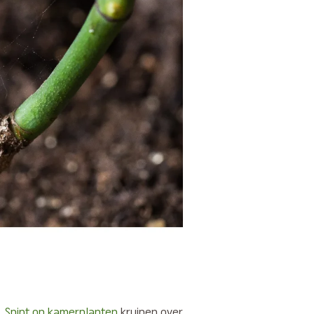
.
Spint op kamerplanten
kruipen over