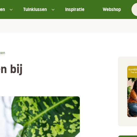
ten
Tuinklussen
Inspiratie
Webshop
nen
n bij