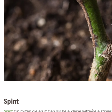
Spint
Spint
zijn mijten die eruit zien als hele kleine witte/gele stipjes