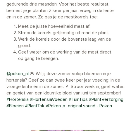
gedurende drie maanden. Voor het beste resultaat
bemest je je planten 2 keer per jaar: vroeg in de lente
en in de zomer. Zo pas je de mestkorrels toe:
Meet de juiste hoeveelheid mest af.
Strooi de korrels gelijkmatig uit rond de plant.
Werk de korrels door de bovenste laag van de
grond.
Geef water om de werking van de mest direct
op gang te brengen.
@pokon_nl
🌸 Wil jij deze zomer volop bloemen in je
hortensia? Geef ze dan twee keer per jaar voeding: in de
vroege lente én in de zomer. 💧 Strooi, werk in, geef water…
en geniet van een kleurrijke bloei van juni t/m september!
#Hortensia
#HortensiaVoeden
#TuinTips
#PlantVerzorging
#Bloeien
#PlantTok
#Pokon
♬ original sound - Pokon