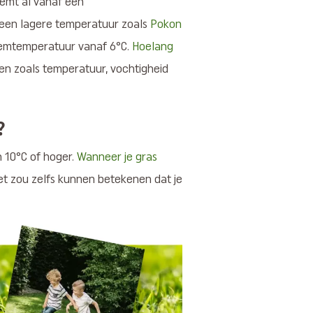
emt al vanaf een
 een lagere temperatuur zoals
Pokon
odemtemperatuur vanaf 6°C.
Hoelang
ren zoals temperatuur, vochtigheid
r?
 10°C of hoger.
Wanneer je gras
et zou zelfs kunnen betekenen dat je