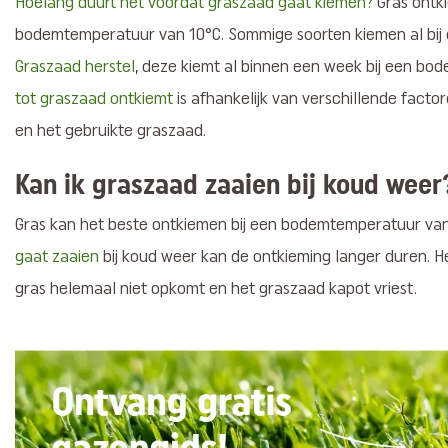
Hoelang duurt het voordat graszaad gaat kiemen?
Gras ontki
bodemtemperatuur van 10°C. Sommige soorten kiemen al bij
Graszaad herstel
, deze kiemt al binnen een week bij een b
tot graszaad ontkiemt
is afhankelijk van verschillende facto
en het gebruikte graszaad.
Kan ik graszaad zaaien bij koud wee
Gras kan het beste ontkiemen bij een bodemtemperatuur van
gaat zaaien
bij koud weer kan de ontkieming langer duren. H
gras helemaal niet opkomt en het graszaad kapot vriest.