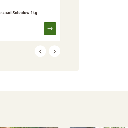
aszaad Schaduw 1kg
Pokon Graszaad Inzaai 1kg
24,95