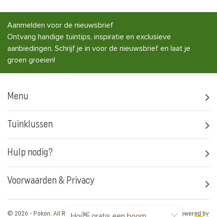
Aanmelden voor de nieuwsbrief
Ontvang handige tuintips, inspiratie en exclusieve
aanbiedingen. Schrijf je in voor de nieuwsbrief en laat je
groen groeien!
Menu
Tuinklussen
Hulp nodig?
Voorwaarden & Privacy
© 2026 - Pokon. All Rights Reserved. Artwork by
Media Artists
Powered by
Hoi👋 gratis een boom