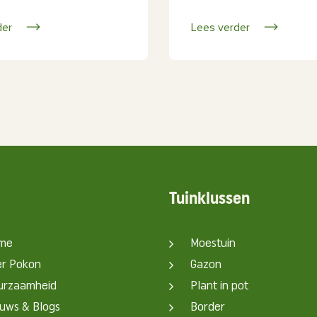
der
Lees verder
Tuinklussen
me
Moestuin
er Pokon
Gazon
urzaamheid
Plant in pot
uws & Blogs
Border