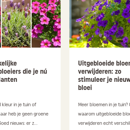
elijke
Uitgebloeide blo
loeiers die je nú
verwijderen: zo
lanten
stimuleer je nieu
bloei
l kleur in je tuin of
Meer bloemen in je tuin?
maar heb je geen groene
waarom uitgebloeide bl
Goed nieuws: er z...
verwijderen echt verschil