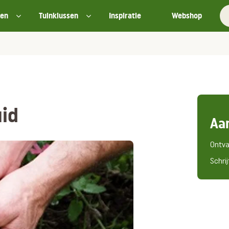
ten
Tuinklussen
Inspiratie
Webshop
id
Aa
Ontva
Schrij