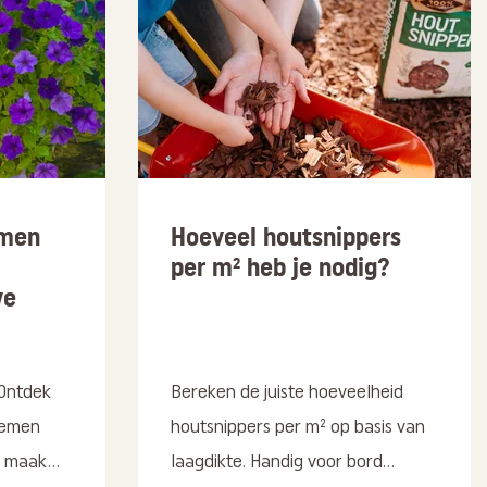
emen
Hoeveel houtsnippers
per m² heb je nodig?
we
 Ontdek
Bereken de juiste hoeveelheid
oemen
houtsnippers per m² op basis van
 maak...
laagdikte. Handig voor bord...