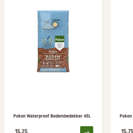
Pokon Waterproof Bodembedekker 45L
Pokon
15,25
15,7