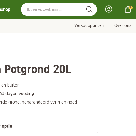
0
bshop
Verkooppunten
Over ons
 Potgrond 20L
 en buiten
 60 dagen voeding
erde grond, gegarandeerd veilig en goed
 optie