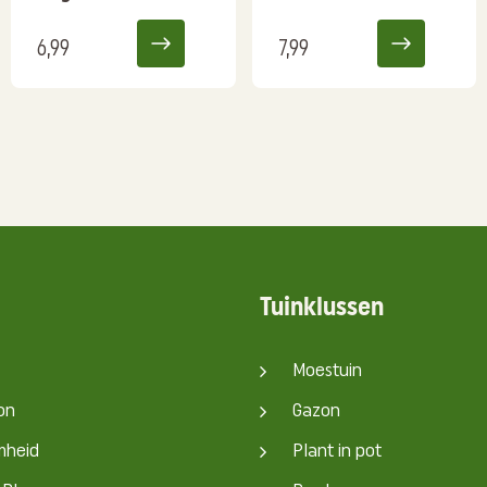
6,99
7,99
Tuinklussen
Moestuin
on
Gazon
mheid
Plant in pot