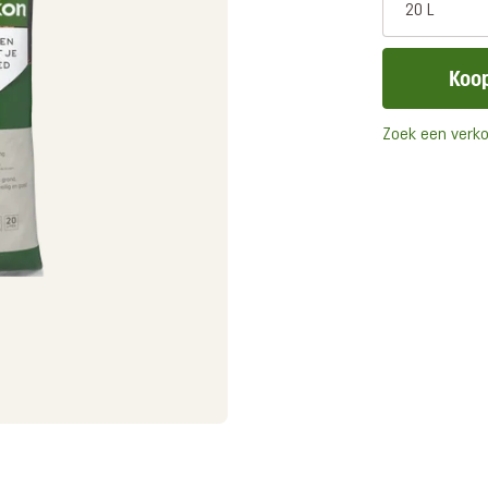
20 L
Koop
Zoek een verk