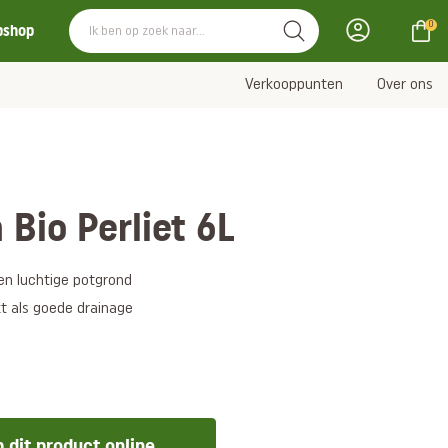
0
bshop
Verkooppunten
Over ons
 Bio Perliet 6L
 en luchtige potgrond
t als goede drainage
 dit product online