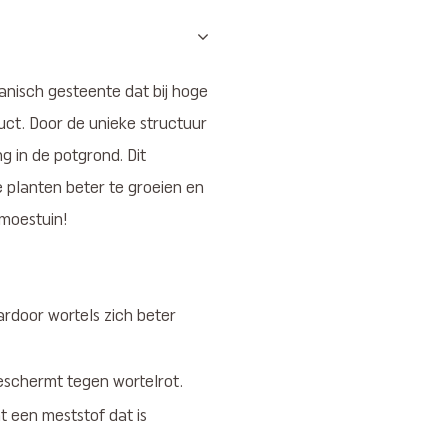
kanisch gesteente dat bij hoge
uct. Door de unieke structuur
g in de potgrond. Dit
e planten beter te groeien en
 moestuin!
ardoor wortels zich beter
eschermt tegen wortelrot.
 een meststof dat is