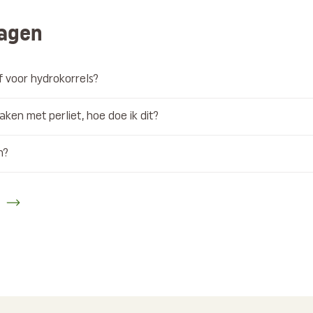
ragen
ef voor hydrokorrels?
aken met perliet, hoe doe ik dit?
n?