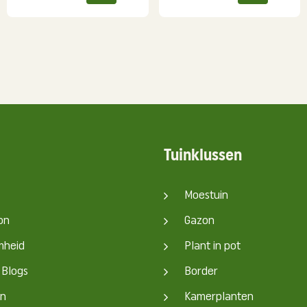
Tuinklussen
Moestuin
on
Gazon
mheid
Plant in pot
 Blogs
Border
en
Kamerplanten