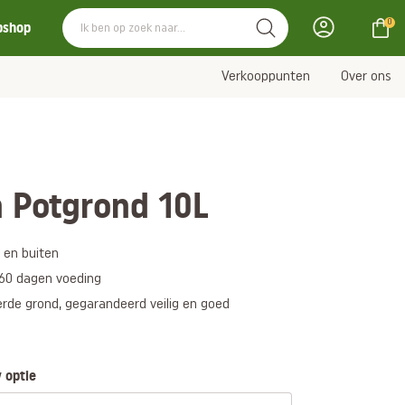
0
bshop
Verkooppunten
Over ons
 Potgrond 10L
 en buiten
 60 dagen voeding
erde grond, gegarandeerd veilig en goed
 optie