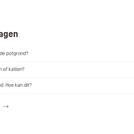
ragen
n de potgrond?
n of katten?
nd. Hoe kan dit?