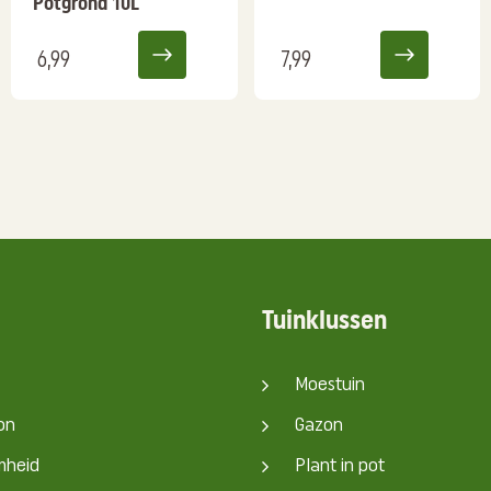
Potgrond 10L
6,99
7,99
Tuinklussen
Moestuin
on
Gazon
mheid
Plant in pot