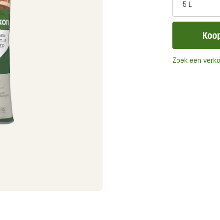
5 L
Koop
Zoek een verk