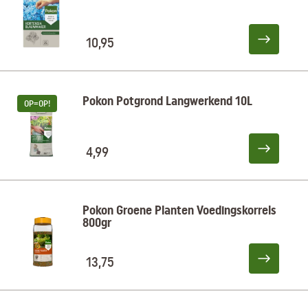
10,95
Pokon Potgrond Langwerkend 10L
OP=OP!
4,99
Pokon Groene Planten Voedingskorrels
800gr
13,75