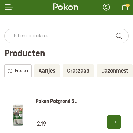
0
Producten
Aaltjes
Graszaad
Gazonmest
Filteren
Pokon Potgrond 5L
2,19