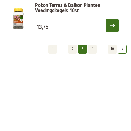
Pokon Terras & Balkon Planten
Voedingskegels 40st
13,75
1
...
2
3
4
...
10