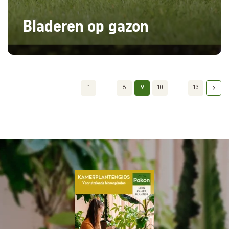
Bladeren op gazon
1
...
8
9
10
...
13