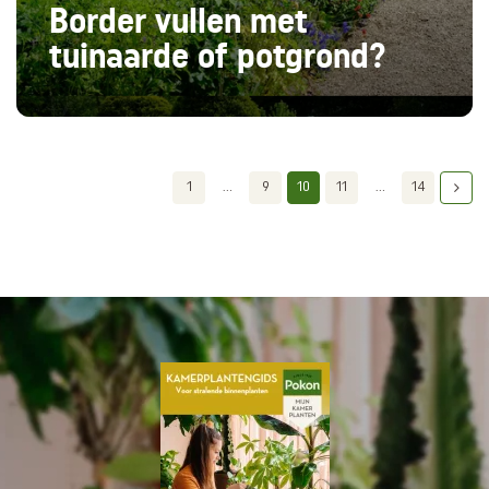
Border vullen met
tuinaarde of potgrond?
1
...
9
10
11
...
14