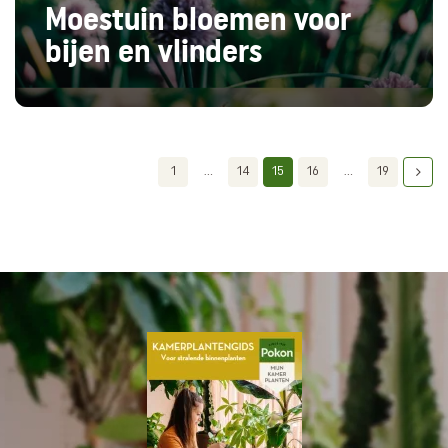
Moestuin bloemen voor
bijen en vlinders
1
...
14
15
16
...
19