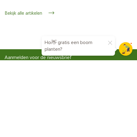
Bekijk alle artikelen
Hoi👋 gratis een boom
planten?
Aanmelden voor de nieuwsbrief
Ontvang handige tuintips, inspiratie en exclusieve
aanbiedingen. Schrijf je in voor de nieuwsbrief en laat je
groen groeien!
Menu
Tuinklussen