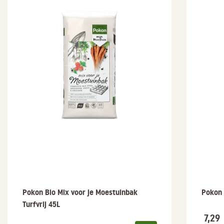
Pokon Bio Mix voor je Moestuinbak
Pokon 
Turfvrij 45L
7,29