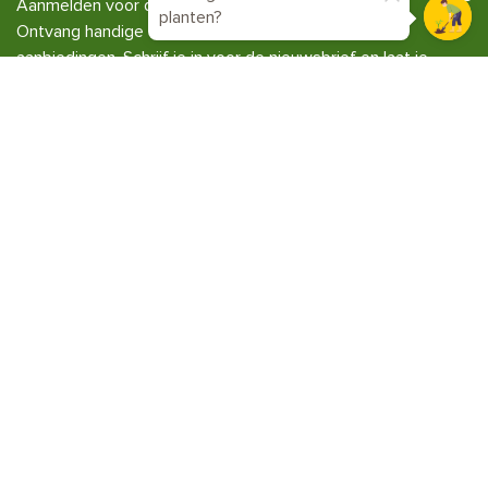
Aanmelden voor de nieuwsbrief
planten?
Ontvang handige tuintips, inspiratie en exclusieve
aanbiedingen. Schrijf je in voor de nieuwsbrief en laat je
groen groeien!
Menu
Tuinklussen
Hulp nodig?
Voorwaarden & Privacy
© 2026 - Pokon. All Rights Reserved. Artwork by
Media Artists
Powered by
Big Cheese
.