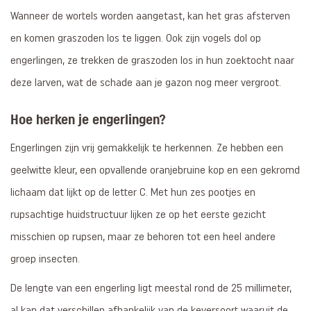
Wanneer de wortels worden aangetast, kan het gras afsterven
en komen graszoden los te liggen. Ook zijn vogels dol op
engerlingen, ze trekken de graszoden los in hun zoektocht naar
deze larven, wat de schade aan je gazon nog meer vergroot.
Hoe herken je engerlingen?
Engerlingen zijn vrij gemakkelijk te herkennen. Ze hebben een
geelwitte kleur, een opvallende oranjebruine kop en een gekromd
lichaam dat lijkt op de letter C. Met hun zes pootjes en
rupsachtige huidstructuur lijken ze op het eerste gezicht
misschien op rupsen, maar ze behoren tot een heel andere
groep insecten.
De lengte van een engerling ligt meestal rond de 25 millimeter,
al kan dat verschillen afhankelijk van de keversoort waaruit de