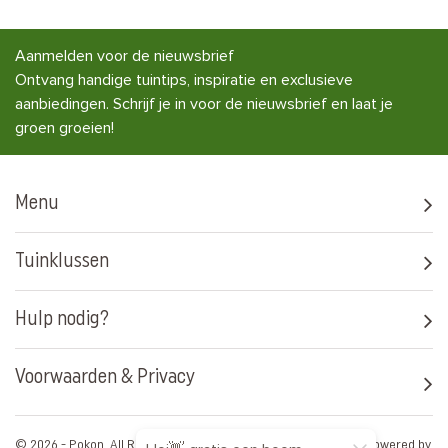
Aanmelden voor de nieuwsbrief
Ontvang handige tuintips, inspiratie en exclusieve
aanbiedingen. Schrijf je in voor de nieuwsbrief en laat je
groen groeien!
Menu
Tuinklussen
Hulp nodig?
Voorwaarden & Privacy
© 2026 - Pokon. All Rights Reserved. Artwork by
Media Artists
Powered by