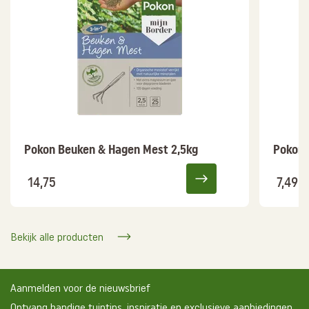
Pokon Beuken & Hagen Mest 2,5kg
Pokon 
14,75
7,49
Bekijk alle producten
Aanmelden voor de nieuwsbrief
Ontvang handige tuintips, inspiratie en exclusieve aanbiedingen.