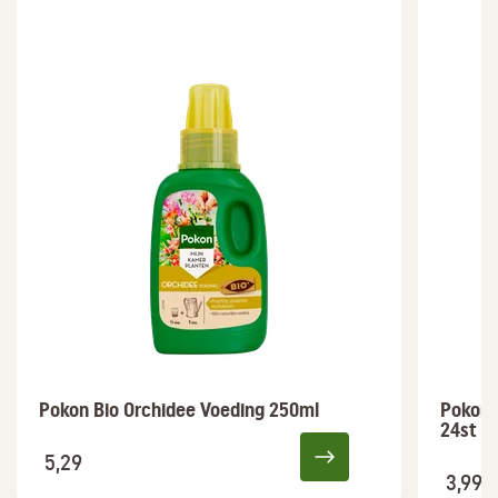
Pokon Bio Orchidee Voeding 250ml
Pokon 
24st
5,29
3,99