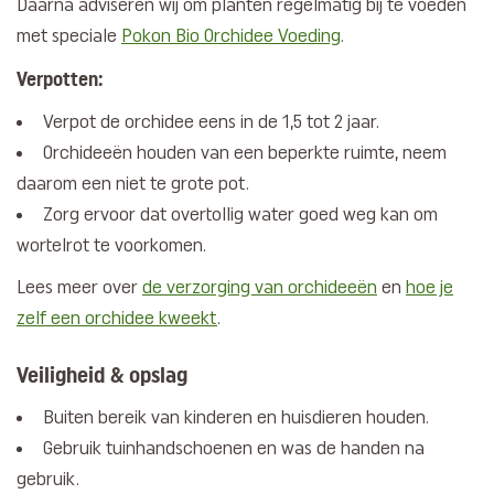
Daarna adviseren wij om planten regelmatig bij te voeden
met speciale
Pokon Bio Orchidee Voeding
.
Verpotten:
Verpot de orchidee eens in de 1,5 tot 2 jaar.
Orchideeën houden van een beperkte ruimte, neem
daarom een niet te grote pot.
Zorg ervoor dat overtollig water goed weg kan om
wortelrot te voorkomen.
Lees meer over
de verzorging van orchideeën
en
hoe je
zelf een orchidee kweekt
.
Veiligheid & opslag
Buiten bereik van kinderen en huisdieren houden.
Gebruik tuinhandschoenen en was de handen na
gebruik.