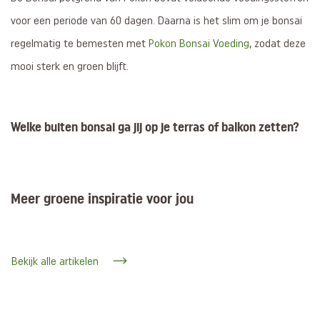
voor een periode van 60 dagen. Daarna is het slim om je bonsai
regelmatig te bemesten met
Pokon Bonsai Voeding
, zodat deze
mooi sterk en groen blijft.
Welke buiten bonsai ga jij op je terras of balkon zetten?
Meer groene inspiratie voor jou
Bekijk alle artikelen