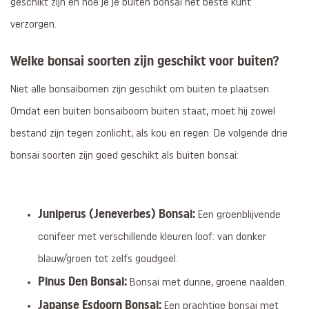
geschikt zijn en hoe je je buiten bonsai het beste kunt
verzorgen.
Welke bonsai soorten zijn geschikt voor buiten?
Niet alle bonsaibomen zijn geschikt om buiten te plaatsen.
Omdat een buiten bonsaiboom buiten staat, moet hij zowel
bestand zijn tegen zonlicht, als kou en regen. De volgende drie
bonsai soorten zijn goed geschikt als buiten bonsai:
Juniperus (Jeneverbes) Bonsai:
Een groenblijvende
conifeer met verschillende kleuren loof: van donker
blauw/groen tot zelfs goudgeel.
Pinus Den Bonsai:
Bonsai met dunne, groene naalden.
Japanse Esdoorn
Bonsai:
Een prachtige bonsai met