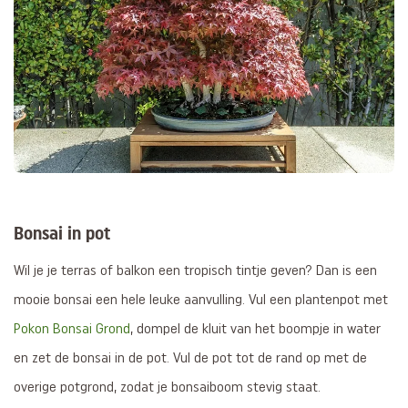
Bonsai in pot
Wil je je terras of balkon een tropisch tintje geven? Dan is een
mooie bonsai een hele leuke aanvulling. Vul een plantenpot met
Pokon Bonsai Grond
, dompel de kluit van het boompje in water
en zet de bonsai in de pot. Vul de pot tot de rand op met de
overige potgrond, zodat je bonsaiboom stevig staat.