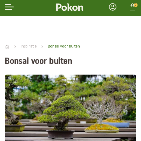
0
Inspiratie
Bonsai voor buiten
Bonsai voor buiten