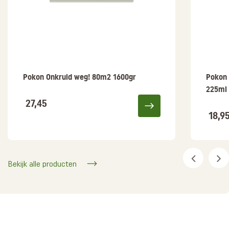
Pokon Onkruid weg! 80m2 1600gr
Pokon 
225ml
27,45
18,9
Bekijk alle producten