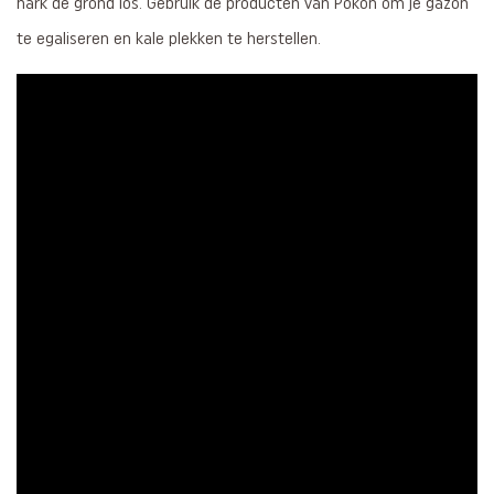
hark de grond los. Gebruik de producten van Pokon om je gazon
te egaliseren en kale plekken te herstellen.