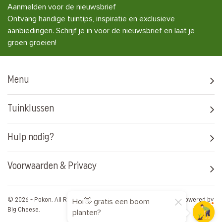
Aanmelden voor de nieuwsbrief
Ontvang handige tuintips, inspiratie en exclusieve
aanbiedingen. Schrijf je in voor de nieuwsbrief en laat je
groen groeien!
Menu
Tuinklussen
Hulp nodig?
Voorwaarden & Privacy
© 2026 - Pokon. All Rights Reserved. Artwork by
Media Artists
Powered by
Hoi👋 gratis een boom
Big Cheese
.
planten?