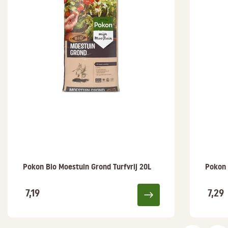
Pokon Bio Moestuin Grond Turfvrij 20L
Pokon 
7,19
7,29