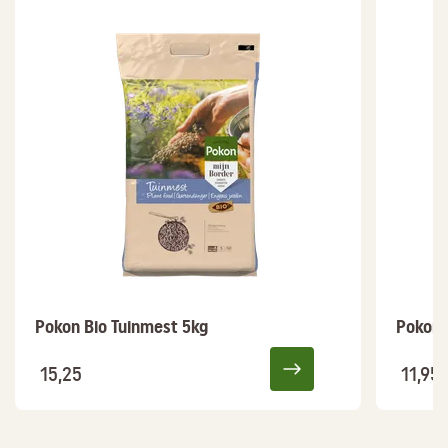
Pokon Bio Tuinmest 5kg
Pokon 
15,25
11,95