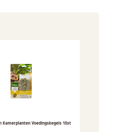
Pokon Bio Turfvr
10L
6,99
n Kamerplanten Voedingskegels 10st