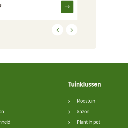
9
Tuinklussen
Moestuin
on
Gazon
mheid
Plant in pot