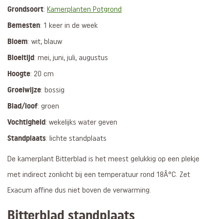
Grondsoort
:
Kamerplanten Potgrond
Bemesten
: 1 keer in de week
Bloem
: wit, blauw
Bloeitijd
: mei, juni, juli, augustus
Hoogte
: 20 cm
Groeiwijze
: bossig
Blad/loof
: groen
Vochtigheid
: wekelijks water geven
Standplaats
: lichte standplaats
De kamerplant Bitterblad is het meest gelukkig op een plekje
met indirect zonlicht bij een temperatuur rond 18Â°C. Zet
Exacum affine dus niet boven de verwarming.
Bitterblad standplaats