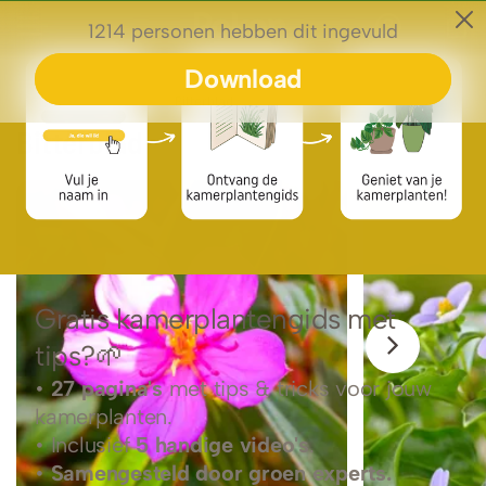
0
Plantengids
Bitterblad
Bitterblad