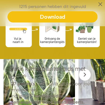
0
Plantengids
Sansevieria (Vrouwentong)
Sansevieria (Vrouwentong)