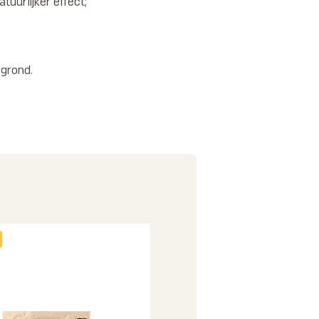
atuurlijker effect;
 grond.
BIOLOGISCH