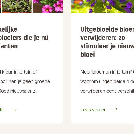
elijke
Uitgebloeide blo
loeiers die je nú
verwijderen: zo
lanten
stimuleer je nieu
bloei
l kleur in je tuin of
Meer bloemen in je tuin?
maar heb je geen groene
waarom uitgebloeide bl
Goed nieuws: er z...
verwijderen echt verschil
der
Lees verder