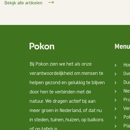
Bekijk alle artikelen
Menu
Bij Pokon zien we het als onze
Ho
verantwoordelijkheid om mensen te
Ov
Du
helpen gezond en gelukkig te blijven
Nie
door hen te verbinden met de
Pr
natuur. We dragen actief bij aan
Ve
meer groen in Nederland, of dat nu
Pot
in steden, tuinen, huizen, op balkons
Pla
of op tafels is.