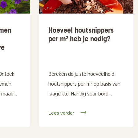
emen
Hoeveel houtsnippers
per m² heb je nodig?
we
 Ontdek
Bereken de juiste hoeveelheid
oemen
houtsnippers per m² op basis van
 maak...
laagdikte. Handig voor bord...
Lees verder