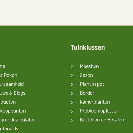
Tuinklussen
me
Moestuin
er Pokon
Gazon
urzaamheid
Plant in pot
uws & Blogs
Border
oducten
Kamerplanten
rkooppunten
Probleemoplosser
grondcalculator
Bestellen en Betalen
ntengids