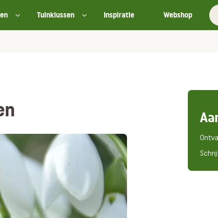
ten
Tuinklussen
Inspiratie
Webshop
en
Aa
Ontva
Schrij