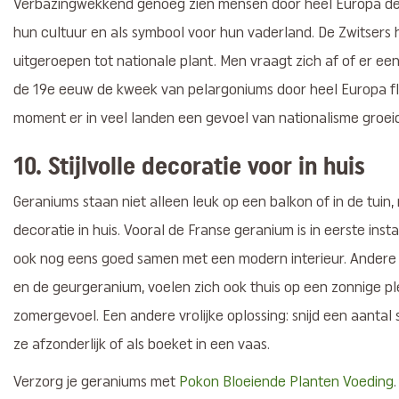
Verbazingwekkend genoeg zien mensen door heel Europa de p
hun cultuur en als symbool voor hun vaderland. De Zwitsers
uitgeroepen tot nationale plant. Men vraagt zich af of er een
de 19e eeuw de kweek van pelargoniums door heel Europa flo
moment er in veel landen een gevoel van nationalisme groei
10. Stijlvolle decoratie voor in huis
Geraniums staan niet alleen leuk op een balkon of in de tuin,
decoratie in huis. Vooral de Franse geranium is in eerste ins
ook nog eens goed samen met een modern interieur. Andere 
en de geurgeranium, voelen zich ook thuis op een zonnige ple
zomergevoel. Een andere vrolijke oplossing: snijd een aantal
ze afzonderlijk of als boeket in een vaas.
Verzorg je geraniums met
Pokon Bloeiende Planten Voeding
.