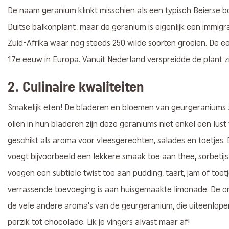
De naam geranium klinkt misschien als een typisch Beierse bo
Duitse balkonplant, maar de geranium is eigenlijk een immigra
Zuid-Afrika waar nog steeds 250 wilde soorten groeien. De 
17e eeuw in Europa. Vanuit Nederland verspreidde de plant z
2. Culinaire kwaliteiten
Smakelijk eten! De bladeren en bloemen van geurgeraniums zi
oliën in hun bladeren zijn deze geraniums niet enkel een lust 
geschikt als aroma voor vleesgerechten, salades en toetjes
voegt bijvoorbeeld een lekkere smaak toe aan thee, sorbetij
voegen een subtiele twist toe aan pudding, taart, jam of toet
verrassende toevoeging is aan huisgemaakte limonade. De cr
de vele andere aroma’s van de geurgeranium, die uiteenlope
perzik tot chocolade. Lik je vingers alvast maar af!