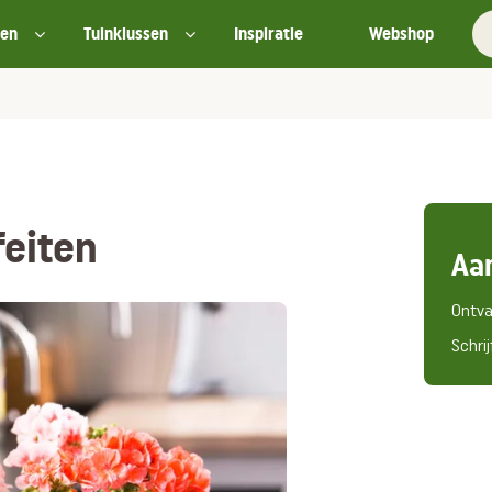
ten
Tuinklussen
Inspiratie
Webshop
feiten
Aa
Ontva
Schrij