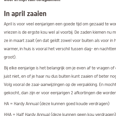
In april zaaien
April is voor veel eenjarigen een goede tijd om gezaaid te w
vriezen is de ergste kou wel al voorbij. De zaden kiemen nu m
ze in maart zaait (en dat geldt zowel voor buiten als voor in h
warmer, in huis is vooral het verschil tussen dag- en nacht
groot).
Bij elke eenjarige is het belangrijk om je even af te vragen o
juist niet, en of je haar nu dus buiten kunt zaaien of beter no
Volg vooral de zaai-aanwijzingen op de verpakking. En moch
gekocht, dan zijn er voor eenjarigen 2 afkortingen die worden
HA = Hardy Annual (deze kunnen goed koude verdragen)
HHA = Half Hardy Annual (deze kunnen geen kou verdragen)