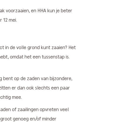
bak voorzaaien, en HHA kun je beter
r 12 mei.
t in de volle grond kunt zaaien? Het
hebt, omdat het een tussenstap is.
nig bent op de zaden van bijzondere,
zitten er dan ook slechts een paar
ichtig mee.
zaden of zaailingen opvreten veel
e groot genoeg en/of minder