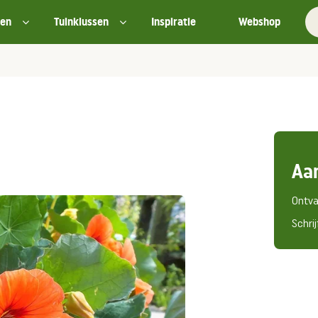
ten
Tuinklussen
Inspiratie
Webshop
Aa
Ontva
Schrij