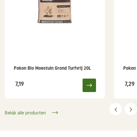
Pokon Bio Moestuin Grond Turfvrij 20L
Pokon 
7,19
7,29
Bekijk alle producten