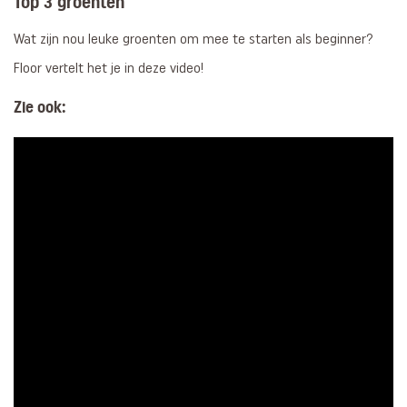
Top 3 groenten
Wat zijn nou leuke groenten om mee te starten als beginner?
Floor vertelt het je in deze video!
Zie ook: