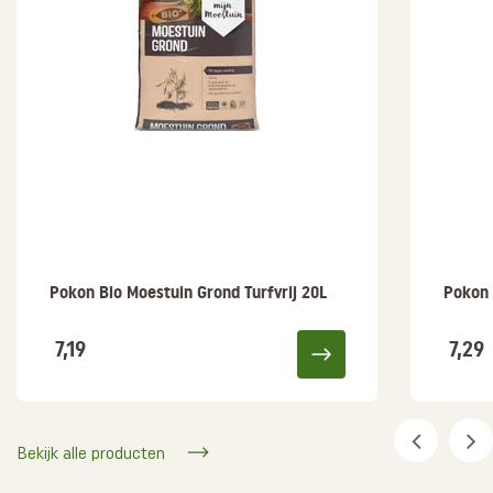
Pokon Bio Moestuin Grond Turfvrij 20L
Pokon 
7,19
7,29
Bekijk alle producten