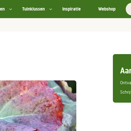
ten
Tuinklussen
Inspiratie
Webshop
Aa
Ontva
Schrij