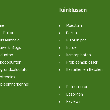
Tuinklussen
me
Moestuin
er Pokon
Gazon
urzaamheid
Plant in pot
uws & Blogs
Border
oducten
Kamerplanten
rkooppunten
Probleemoplosser
grondcalculator
Bestellen en Betalen
ntengids
obleemherkenner
Retourneren
Bezorgen
Reviews