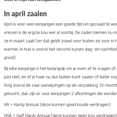
In april zaaien
April is voor veel eenjarigen een goede tijd om gezaaid te w
vriezen is de ergste kou wel al voorbij. De zaden kiemen nu m
ze in maart zaait (en dat geldt zowel voor buiten als voor in h
warmer, in huis is vooral het verschil tussen dag- en nacht
groot).
Bij elke eenjarige is het belangrijk om je even af te vragen o
juist niet, en of je haar nu dus buiten kunt zaaien of beter no
Volg vooral de zaai-aanwijzingen op de verpakking. En moch
gekocht, dan zijn er voor eenjarigen 2 afkortingen die worden
HA = Hardy Annual (deze kunnen goed koude verdragen)
HHA = Half Hardy Annual (deze kunnen geen kou verdragen)