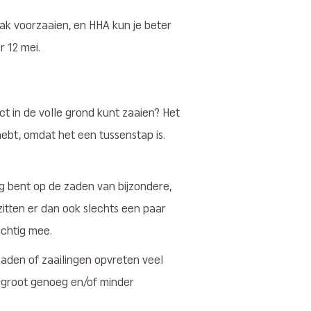
bak voorzaaien, en HHA kun je beter
r 12 mei.
t in de volle grond kunt zaaien? Het
hebt, omdat het een tussenstap is.
nig bent op de zaden van bijzondere,
zitten er dan ook slechts een paar
ichtig mee.
zaden of zaailingen opvreten veel
e groot genoeg en/of minder