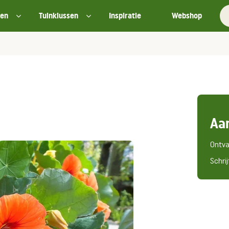
ten
Tuinklussen
Inspiratie
Webshop
Aa
Ontva
Schrij