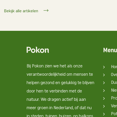
Bekijk alle artikelen
Menu
Bij Pokon zien we het als onze
Ho
verantwoordelijkheid om mensen te
Ov
Du
helpen gezond en gelukkig te blijven
Nie
door hen te verbinden met de
Pr
natuur. We dragen actief bij aan
Ve
meer groen in Nederland, of dat nu
Pot
in steden, tuinen, huizen, op balkons