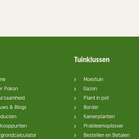
Tuinklussen
me
Moestuin
er Pokon
Gazon
urzaamheid
Plant in pot
uws & Blogs
Border
oducten
Kamerplanten
rkooppunten
Probleemoplosser
grondcalculator
Bestellen en Betalen