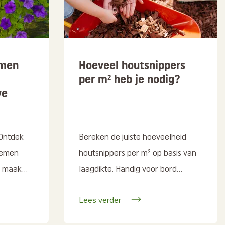
emen
Hoeveel houtsnippers
per m² heb je nodig?
we
 Ontdek
Bereken de juiste hoeveelheid
oemen
houtsnippers per m² op basis van
 maak...
laagdikte. Handig voor bord...
Lees verder