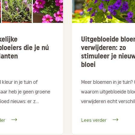
elijke
Uitgebloeide blo
loeiers die je nú
verwijderen: zo
lanten
stimuleer je nieu
bloei
l kleur in je tuin of
Meer bloemen in je tuin?
maar heb je geen groene
waarom uitgebloeide bl
Goed nieuws: er z...
verwijderen echt verschil
der
Lees verder