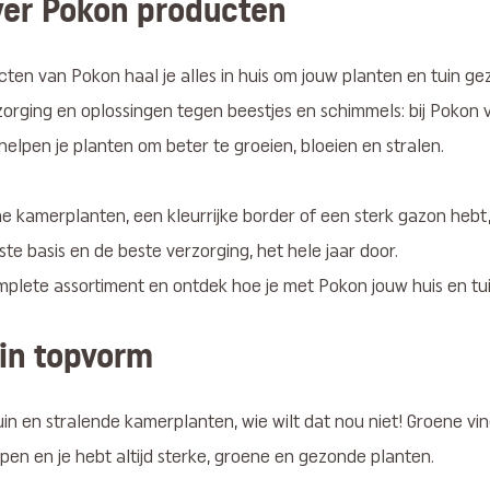
ver Pokon producten
ten van Pokon haal je alles in huis om jouw planten en tuin g
orging en oplossingen tegen beestjes en schimmels: bij Pokon vi
 helpen je planten om beter te groeien, bloeien en stralen.
ne kamerplanten, een kleurrijke border of een sterk gazon hebt,
ste basis en de beste verzorging, het hele jaar door.
mplete assortiment en ontdek hoe je met Pokon jouw huis en tui
 in topvorm
in en stralende kamerplanten, wie wilt dat nou niet! Groene ving
en en je hebt altijd sterke, groene en gezonde planten.