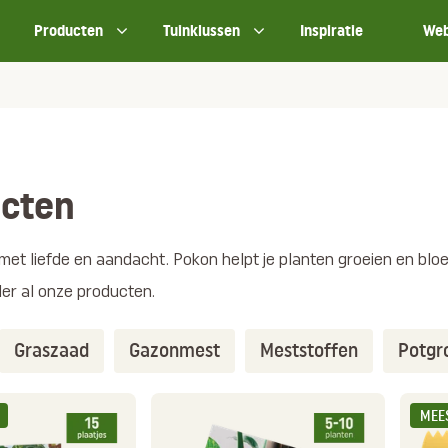
Producten
Tuinklussen
Inspiratie
We
cten
met liefde en aandacht. Pokon helpt je planten groeien en bloe
der al onze producten.
Graszaad
Gazonmest
Meststoffen
Potgr
MEE