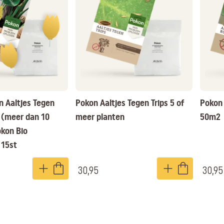
n Aaltjes Tegen
Pokon Aaltjes Tegen Trips 5 of
Pokon 
 (meer dan 10
meer planten
50m2
okon Bio
 15st
30,95
30,95