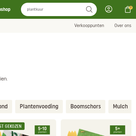
0
bshop
Verkooppunten
Over ons
ien.
ond
Plantenvoeding
Boomschors
Mulch
ST GEKOZEN