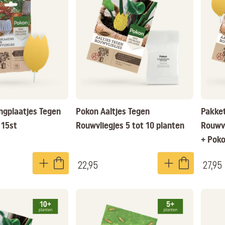
ngplaatjes Tegen
Pokon Aaltjes Tegen
Pakket
 15st
Rouwvliegjes 5 tot 10 planten
Rouwvl
+ Poko
22,95
27,95