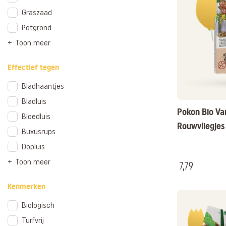
Graszaad
Potgrond
Toon meer
Effectief tegen
Bladhaantjes
Bladluis
Pokon Bio Va
Bloedluis
Rouwvliegjes
Buxusrups
Dopluis
Toon meer
7,79
Kenmerken
Biologisch
Turfvrij