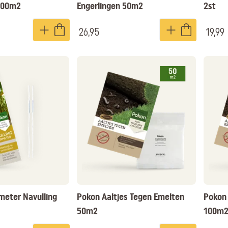
 100m2
Engerlingen 50m2
2st
26,95
19,99
eter Navulling
Pokon Aaltjes Tegen Emelten
Pokon 
50m2
100m