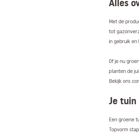
Alles o
Met de produc
tot gazonverz
in gebruik en
Of je nu groe
planten de jui
Bekijk ons co
Je tuin
Een groene tu
Topvorm stapp