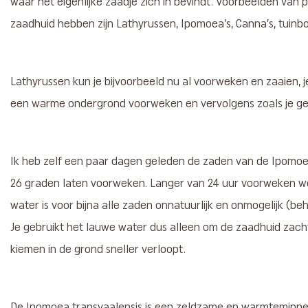
waar het eigenlijke zaadje zich in bevindt. Voorbeelden van 
zaadhuid hebben zijn Lathyrussen, Ipomoea’s, Canna’s, tuinb
Lathyrussen kun je bijvoorbeeld nu al voorweken en zaaien, j
een warme ondergrond voorweken en vervolgens zoals je gew
Ik heb zelf een paar dagen geleden de zaden van de Ipomoea 
26 graden laten voorweken. Langer van 24 uur voorweken w
water is voor bijna alle zaden onnatuurlijk en onmogelijk (b
Je gebruikt het lauwe water dus alleen om de zaadhuid zach
kiemen in de grond sneller verloopt.
De Ipomoea transvaalensis is een zeldzame en warmteminnen