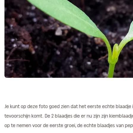
Je kunt op deze foto goed zien dat het eerste echte blaadje i
tevoorschijn komt. De 2 blaadjes die er nu zijn zijn kiemblaad
op te nemen voor de eerste groei, de echte blaadjes van pep