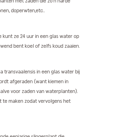
planten met zaden die zo’n harde
onen, doperwten,etc..
e kunt ze 24 uur in een glas water op
end bent koel of zelfs koud zaaien.
transvaalensis in een glas water bij
ordt afgeraden (want kiemen in
ehalve voor zaden van waterplanten).
t te maken zodat vervolgens het
de eenjarige slingerplant die